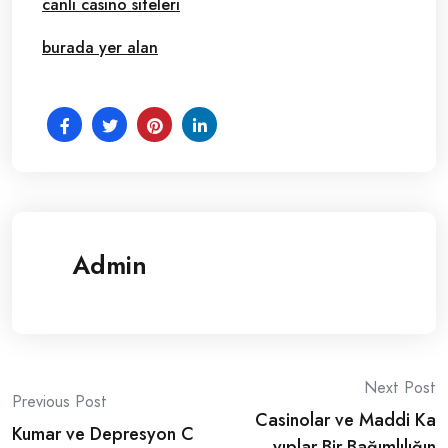
canlı casino siteleri
burada yer alan
Admin
Post
Next Post
Previous Post
Casinolar ve Maddi Ka
navigation
Kumar ve Depresyon C
yıplar Bir Bağımlılığın