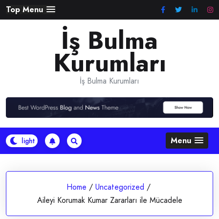
Skip
Top Menu
to
İş Bulma
content
Kurumları
İş Bulma Kurumları
Menu
Home
/
Uncategorized
/
Aileyi Korumak Kumar Zararları ile Mücadele