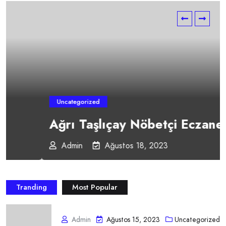
Uncategorized
Ağrı Taşlıçay Nöbetçi Eczane
Admin
Ağustos 18, 2023
Tranding
Most Popular
Admin
Ağustos 15, 2023
Uncategorized