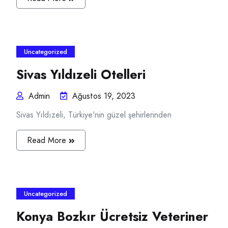
Uncategorized
Sivas Yıldızeli Otelleri
Admin
Ağustos 19, 2023
Sivas Yıldızeli, Türkiye'nin güzel şehirlerinden
Read More
Uncategorized
Konya Bozkır Ücretsiz Veteriner