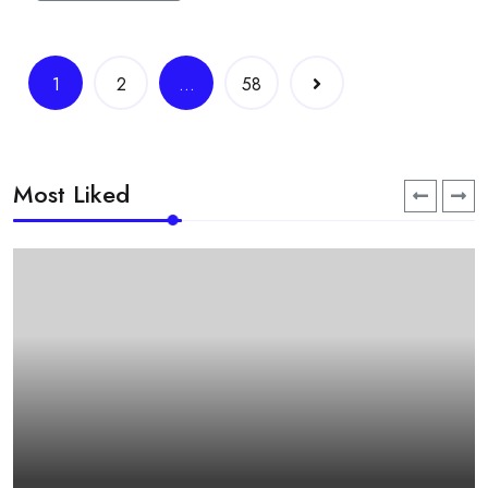
Yazı
1
2
…
58
gezinmesi
Most Liked