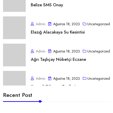
Belize SMS Onay
Admin
Ağustos 18, 2023
Uncategorized
Elazığ Alacakaya Su Kesintisi
Admin
Ağustos 18, 2023
Uncategorized
Ağrı Taşlıçay Nöbetçi Eczane
Admin
Ağustos 18, 2023
Uncategorized
Kocaeli Dilovası Otelleri
Recent Post
Admin
Ağustos 18, 2023
Uncategorized