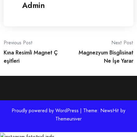
Admin
Post
Previous Post
Next Post
Kına Resimli Magnet Ç
Magnezyum Bisglisinat
navigation
eşitleri
Ne İşe Yarar
Proudly powered by WordPress | Theme: NewsHit by
Themeuniver