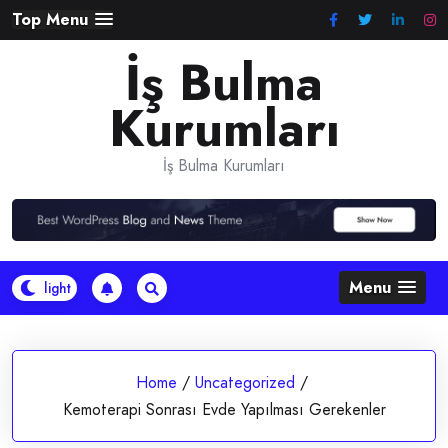
Skip
Top Menu
to
İş Bulma
content
Kurumları
İş Bulma Kurumları
Menu
Home
/
Uncategorized
/
Kemoterapi Sonrası Evde Yapılması Gerekenler