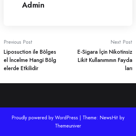
Admin
Post
Previous Post
Next Post
Liposuction ile Bölges
E-Sigara İçin Nikotinsiz
navigation
el İncelme Hangi Bölg
Likit Kullanımının Fayda
elerde Etkilidir
ları
Proudly powered by WordPress | Theme: NewsHit by
Themeuniver