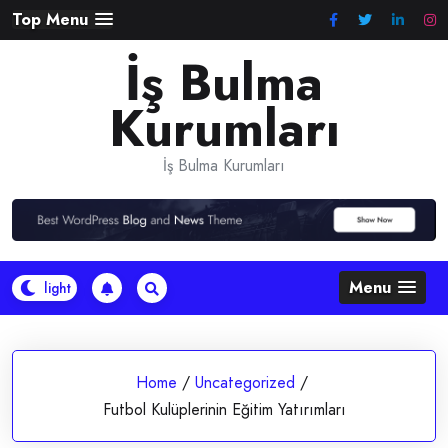
Skip
Top Menu
to
İş Bulma
content
Kurumları
İş Bulma Kurumları
Menu
Home
/
Uncategorized
/
Futbol Kulüplerinin Eğitim Yatırımları