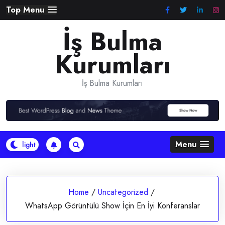
Skip
Top Menu
to
İş Bulma
content
Kurumları
İş Bulma Kurumları
Menu
Home
/
Uncategorized
/
WhatsApp Görüntülü Show İçin En İyi Konferanslar