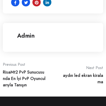
Admin
Post
Previous Post
Next Post
RisaMt2 PvP Sunucusu
navigation
aydın led ekran kirala
nda En İyi PvP Oyuncul
ma
arıyla Tanışın