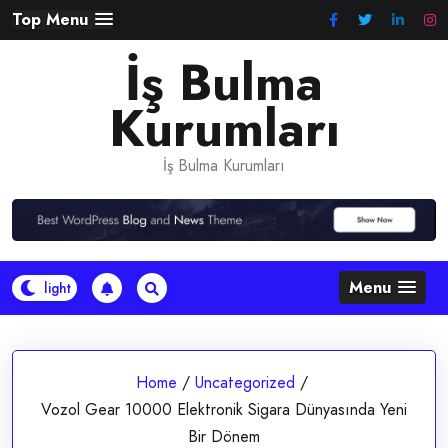
Skip
Top Menu
to
İş Bulma
content
Kurumları
İş Bulma Kurumları
Menu
Home
/
Uncategorized
/
Vozol Gear 10000 Elektronik Sigara Dünyasında Yeni
Bir Dönem