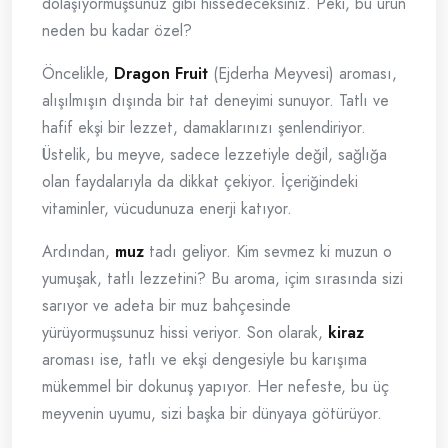
dolaşıyormuşsunuz gibi hissedeceksiniz. Peki, bu ürün
neden bu kadar özel?
Öncelikle,
Dragon Fruit
(Ejderha Meyvesi) aroması,
alışılmışın dışında bir tat deneyimi sunuyor. Tatlı ve
hafif ekşi bir lezzet, damaklarınızı şenlendiriyor.
Üstelik, bu meyve, sadece lezzetiyle değil, sağlığa
olan faydalarıyla da dikkat çekiyor. İçeriğindeki
vitaminler, vücudunuza enerji katıyor.
Ardından,
muz
tadı geliyor. Kim sevmez ki muzun o
yumuşak, tatlı lezzetini? Bu aroma, içim sırasında sizi
sarıyor ve adeta bir muz bahçesinde
yürüyormuşsunuz hissi veriyor. Son olarak,
kiraz
aroması ise, tatlı ve ekşi dengesiyle bu karışıma
mükemmel bir dokunuş yapıyor. Her nefeste, bu üç
meyvenin uyumu, sizi başka bir dünyaya götürüyor.