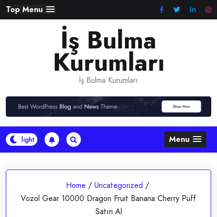
Skip
Top Menu
to
İş Bulma
content
Kurumları
İş Bulma Kurumları
Menu
Home
/
Uncategorized
/
Vozol Gear 10000 Dragon Fruit Banana Cherry Puff
Satın Al