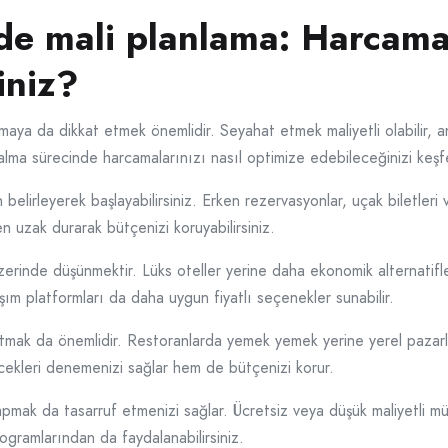
de mali planlama: Harcamal
iniz?
maya da dikkat etmek önemlidir. Seyahat etmek maliyetli olabilir, 
 alma sürecinde harcamalarınızı nasıl optimize edebileceğinizi keş
n belirleyerek başlayabilirsiniz. Erken rezervasyonlar, uçak biletleri
en uzak durarak bütçenizi koruyabilirsiniz.
zerinde düşünmektir. Lüks oteller yerine daha ekonomik alternatifl
şım platformları da daha uygun fiyatlı seçenekler sunabilir.
tmak da önemlidir. Restoranlarda yemek yemek yerine yerel pazarla
yecekleri denemenizi sağlar hem de bütçenizi korur.
yapmak da tasarruf etmenizi sağlar. Ücretsiz veya düşük maliyetli müze
rogramlarından da faydalanabilirsiniz.