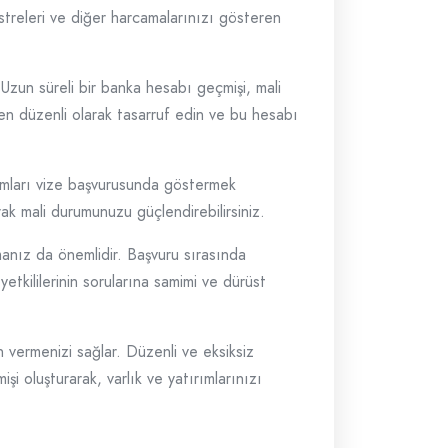
ekstreleri ve diğer harcamalarınızı gösteren
zun süreli bir banka hesabı geçmişi, mali
aren düzenli olarak tasarruf edin ve bu hesabı
tırımları vize başvurusunda göstermek
rak mali durumunuzu güçlendirebilirsiniz.
şmanız da önemlidir. Başvuru sırasında
yetkililerinin sorularına samimi ve dürüst
n vermenizi sağlar. Düzenli ve eksiksiz
şi oluşturarak, varlık ve yatırımlarınızı