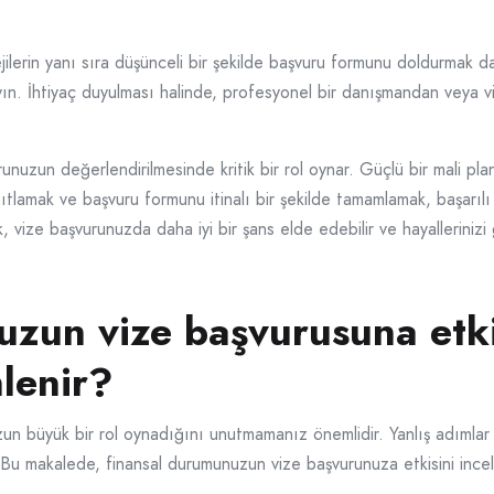
ilerin yanı sıra düşünceli bir şekilde başvuru formunu doldurmak da 
ayın. İhtiyaç duyulması halinde, profesyonel bir danışmandan veya 
urunuzun değerlendirilmesinde kritik bir rol oynar. Güçlü bir mali pl
ıtlamak ve başvuru formunu itinalı bir şekilde tamamlamak, başarılı
k, vize başvurunuzda daha iyi bir şans elde edebilir ve hayalleriniz
zun vize başvurusuna etkis
nlenir?
un büyük bir rol oynadığını unutmamanız önemlidir. Yanlış adımla
 Bu makalede, finansal durumunuzun vize başvurunuza etkisini ince