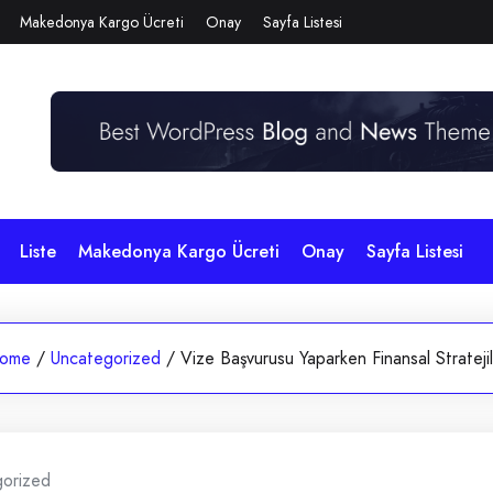
Makedonya Kargo Ücreti
Onay
Sayfa Listesi
Liste
Makedonya Kargo Ücreti
Onay
Sayfa Listesi
ome
/
Uncategorized
/
Vize Başvurusu Yaparken Finansal Stratejil
orized