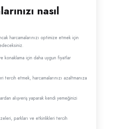
arınızı nasıl
ancak harcamalarınızı optimize etmek için
fedeceksiniz.
 ve konaklama için daha uygun fiyatlar
eri tercih etmek, harcamalarınızı azaltmanıza
rdan alışveriş yaparak kendi yemeğinizi
leri, parkları ve etkinlikleri tercih