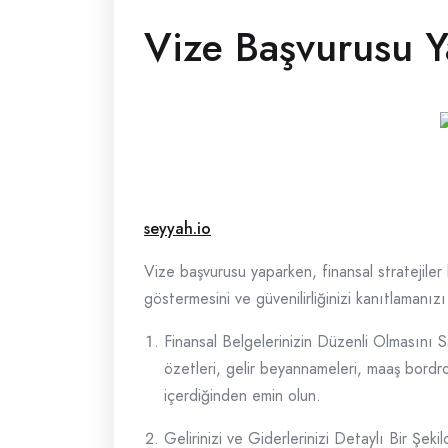
Vize Başvurusu Ya
seyyah.io
Vize başvurusu yaparken, finansal stratejiler
göstermesini ve güvenilirliğinizi kanıtlamanızı
Finansal Belgelerinizin Düzenli Olmasını S
özetleri, gelir beyannameleri, maaş bordrola
içerdiğinden emin olun.
Gelirinizi ve Giderlerinizi Detaylı Bir Şekil