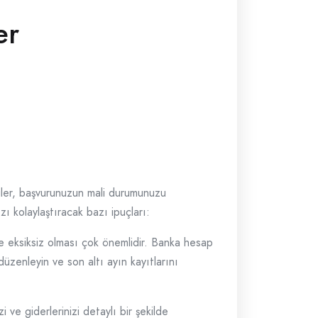
er
ejiler, başvurunuzun mali durumunuzu
ızı kolaylaştıracak bazı ipuçları:
ve eksiksiz olması çok önemlidir. Banka hesap
 düzenleyin ve son altı ayın kayıtlarını
i ve giderlerinizi detaylı bir şekilde