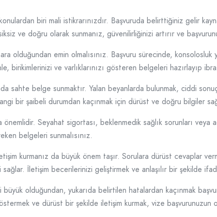
onulardan biri mali istikrarınızdır. Başvuruda belirttiğiniz gelir kay
siksiz ve doğru olarak sunmanız, güvenilirliğinizi artırır ve başvurun
ara olduğundan emin olmalısınız. Başvuru sürecinde, konsolosluk ye
e, birikimlerinizi ve varlıklarınızı gösteren belgeleri hazırlayıp ibra
ında sahte belge sunmaktır. Yalan beyanlarda bulunmak, ciddi sonuç
angi bir şaibeli durumdan kaçınmak için dürüst ve doğru bilgiler sa
önemlidir. Seyahat sigortası, beklenmedik sağlık sorunları veya aci
eken belgeleri sunmalısınız.
 iletişim kurmanız da büyük önem taşır. Sorulara dürüst cevaplar v
ğlar. İletişim becerilerinizi geliştirmek ve anlaşılır bir şekilde ifa
 büyük olduğundan, yukarıda belirtilen hatalardan kaçınmak başvuru
göstermek ve dürüst bir şekilde iletişim kurmak, vize başvurunuzun