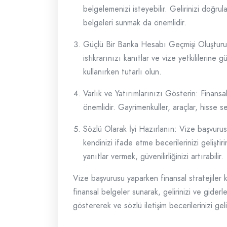
belgelemenizi isteyebilir. Gelirinizi doğru
belgeleri sunmak da önemlidir.
Güçlü Bir Banka Hesabı Geçmişi Oluşturun
istikrarınızı kanıtlar ve vize yetkililerin
kullanırken tutarlı olun.
Varlık ve Yatırımlarınızı Gösterin: Finansa
önemlidir. Gayrimenkuller, araçlar, hisse s
Sözlü Olarak İyi Hazırlanın: Vize başvurusu
kendinizi ifade etme becerilerinizi gelişti
yanıtlar vermek, güvenilirliğinizi artırabilir.
Vize başvurusu yaparken finansal stratejiler 
finansal belgeler sunarak, gelirinizi ve giderl
göstererek ve sözlü iletişim becerilerinizi gel