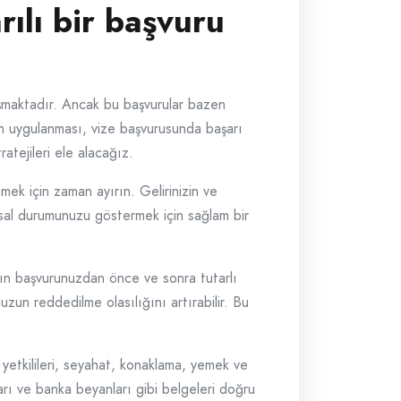
rılı bir başvuru
aşmaktadır. Ancak bu başvurular bazen
rin uygulanması, vize başvurusunda başarı
atejileri ele alacağız.
emek için zaman ayırın. Gelirinizin ve
ansal durumunuzu göstermek için sağlam bir
ının başvurunuzdan önce ve sonra tutarlı
zun reddedilme olasılığını artırabilir. Bu
yetkilileri, seyahat, konaklama, yemek ve
arı ve banka beyanları gibi belgeleri doğru