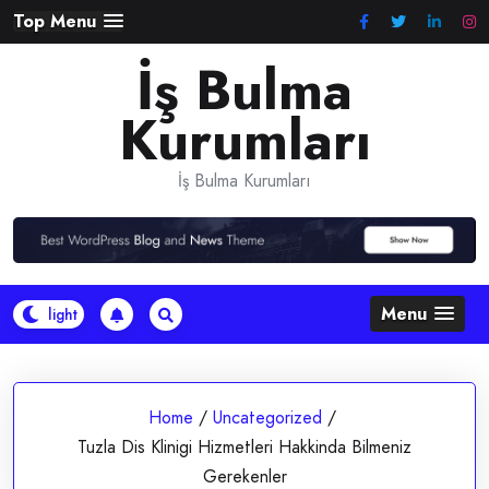
Skip
Top Menu
to
İş Bulma
content
Kurumları
İş Bulma Kurumları
Menu
Home
/
Uncategorized
/
Tuzla Dis Klinigi Hizmetleri Hakkinda Bilmeniz
Gerekenler