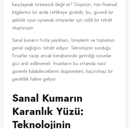
karşılaşmak istemezdi değil mi? Düşünün, tüm finansal
bilgileriniz bir anda tehlikeye girebilir; bu, güvenli bir
şekilde oyun oynamak isteyenler için ciddi bir tehdit
oluşturuyor.
Sanal kumarın hızla yayılması, bireylerin ve toplumun
genel sağlığını tehdit ediyor. Teknolojinin sunduğu
fırsatlar cazip ancak beraberinde getirdiği sorunlar
göz ardı edilmemeli. İnsanların bu ortamda nasıl
güvenle kalabileceklerini düşünmeleri, kaçınılmaz bir
gereklilik haline geliyor.
Sanal Kumarın
Karanlık Yüzü:
Teknolojinin