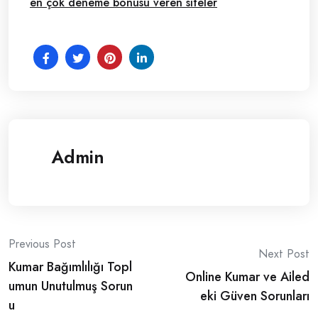
en çok deneme bonusu veren siteler
Admin
Post
Previous Post
Next Post
Kumar Bağımlılığı Topl
navigation
Online Kumar ve Ailed
umun Unutulmuş Sorun
eki Güven Sorunları
u