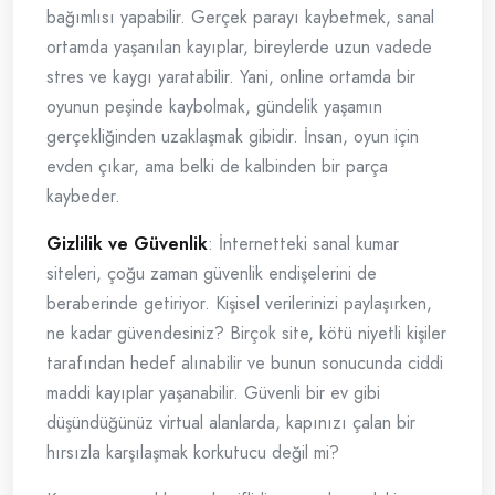
bağımlısı yapabilir. Gerçek parayı kaybetmek, sanal
ortamda yaşanılan kayıplar, bireylerde uzun vadede
stres ve kaygı yaratabilir. Yani, online ortamda bir
oyunun peşinde kaybolmak, gündelik yaşamın
gerçekliğinden uzaklaşmak gibidir. İnsan, oyun için
evden çıkar, ama belki de kalbinden bir parça
kaybeder.
Gizlilik ve Güvenlik
: İnternetteki sanal kumar
siteleri, çoğu zaman güvenlik endişelerini de
beraberinde getiriyor. Kişisel verilerinizi paylaşırken,
ne kadar güvendesiniz? Birçok site, kötü niyetli kişiler
tarafından hedef alınabilir ve bunun sonucunda ciddi
maddi kayıplar yaşanabilir. Güvenli bir ev gibi
düşündüğünüz virtual alanlarda, kapınızı çalan bir
hırsızla karşılaşmak korkutucu değil mi?