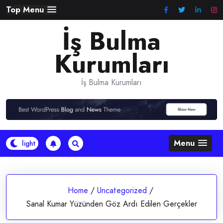
Skip
Top Menu
to
İş Bulma
content
Kurumları
İş Bulma Kurumları
Menu
Home
/
Uncategorized
/
Sanal Kumar Yüzünden Göz Ardı Edilen Gerçekler