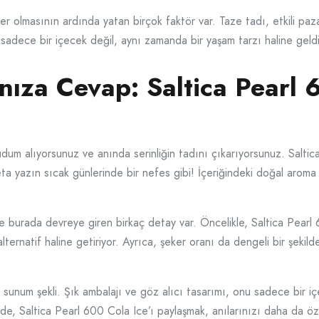
 olmasının ardında yatan birçok faktör var. Taze tadı, etkili pazar
 sadece bir içecek değil, aynı zamanda bir yaşam tarzı haline geldi
cınıza Cevap: Saltica Pearl 
dum alıyorsunuz ve anında serinliğin tadını çıkarıyorsunuz. Saltica
eta yazın sıcak günlerinde bir nefes gibi! İçeriğindeki doğal aroma
te burada devreye giren birkaç detay var. Öncelikle, Saltica Pearl
 alternatif haline getiriyor. Ayrıca, şeker oranı da dengeli bir şeki
n sunum şekli. Şık ambalajı ve göz alıcı tasarımı, onu sadece bir iç
izde, Saltica Pearl 600 Cola Ice’ı paylaşmak, anılarınızı daha da öz