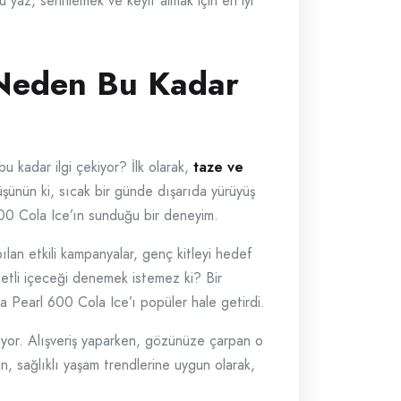
 yaz, serinlemek ve keyif almak için en iyi
: Neden Bu Kadar
u kadar ilgi çekiyor? İlk olarak,
taze ve
üşünün ki, sıcak bir günde dışarıda yürüyüş
600 Cola Ice’ın sunduğu bir deneyim.
lan etkili kampanyalar, genç kitleyi hedef
lezzetli içeceği denemek istemez ki? Bir
a Pearl 600 Cola Ice’ı popüler hale getirdi.
yor. Alışveriş yaparken, gözünüze çarpan o
n, sağlıklı yaşam trendlerine uygun olarak,