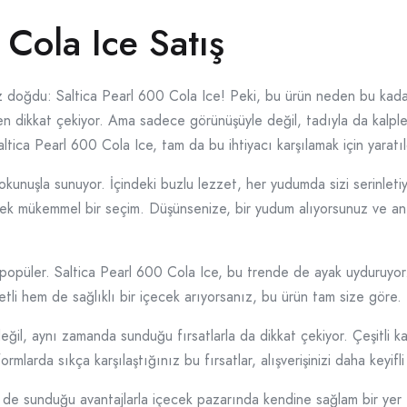
 Cola Ice Satış
 doğdu: Saltica Pearl 600 Cola Ice! Peki, bu ürün neden bu kadar i
en dikkat çekiyor. Ama sadece görünüşüyle değil, tadıyla da kalple
ltica Pearl 600 Cola Ice, tam da bu ihtiyacı karşılamak için yaratıl
dokunuşla sunuyor. İçindeki buzlu lezzet, her yudumda sizi serinletiy
ecek mükemmel bir seçim. Düşünsenize, bir yudum alıyorsunuz ve a
opüler. Saltica Pearl 600 Cola Ice, bu trende de ayak uyduruyor. 
tli hem de sağlıklı bir içecek arıyorsanız, bu ürün tam size göre.
ğil, aynı zamanda sunduğu fırsatlarla da dikkat çekiyor. Çeşitli k
ormlarda sıkça karşılaştığınız bu fırsatlar, alışverişinizi daha keyifli
 de sunduğu avantajlarla içecek pazarında kendine sağlam bir yer 