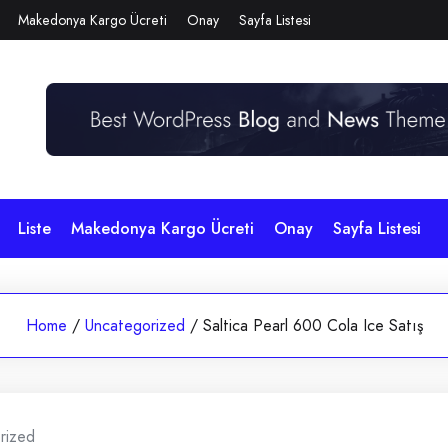
Makedonya Kargo Ücreti
Onay
Sayfa Listesi
Liste
Makedonya Kargo Ücreti
Onay
Sayfa Listesi
Home
/
Uncategorized
/
Saltica Pearl 600 Cola Ice Satış
rized