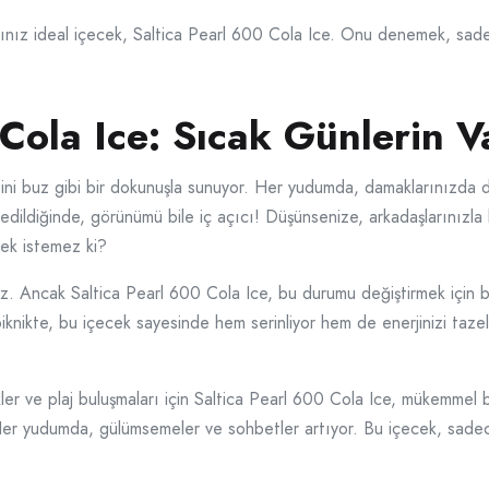
ığınız ideal içecek, Saltica Pearl 600 Cola Ice. Onu denemek, sad
 Cola Ice: Sıcak Günlerin V
etini buz gibi bir dokunuşla sunuyor. Her yudumda, damaklarınızda d
 edildiğinde, görünümü bile iç açıcı! Düşünsenize, arkadaşlarınızla 
mek istemez ki?
az. Ancak Saltica Pearl 600 Cola Ice, bu durumu değiştirmek için bu
 piknikte, bu içecek sayesinde hem serinliyor hem de enerjinizi taze
kler ve plaj buluşmaları için Saltica Pearl 600 Cola Ice, mükemmel bi
 Her yudumda, gülümsemeler ve sohbetler artıyor. Bu içecek, sade