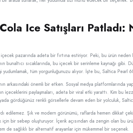
i bir arada sunarak, her yudumda sizi mutlu edecek bir seçenek. Bu
 Cola Ice Satışları Patladı
çecek pazarında adeta bir fırtına estiriyor. Peki, bu ürün neden b
ının bunaltıcı sıcaklarında, bu içecek bir serinleme kaynağı gibi. D
ği yudumlamak, tüm yorgunluğunuzu alıyor. İşte bu, Saltica Pearl 
ın arkasındaki önemli bir etken. Sosyal medya platformlarında yapı
ların içeceklerini paylaşmaları, adeta bir viral etki yarattı. Kim bu 
dyada gördüğünüz renkli görsellerle devam eden bir yolculuk, Saltic
dı edilemez. Şık ve modern görünümü, raflarda hemen dikkat çeki
 için bir sebep oluşturuyor. İçerik açısından da zengin olan bu ürü
hem de sağlıklı bir alternatif arayanlar için mükemmel bir seçenek.