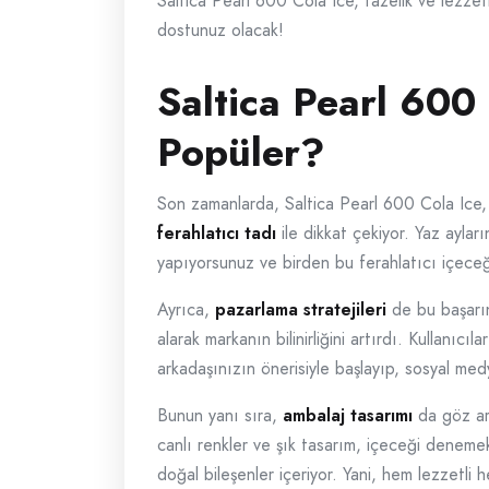
Saltica Pearl 600 Cola Ice, tazelik ve lezzet
dostunuz olacak!
Saltica Pearl 600
Popüler?
Son zamanlarda, Saltica Pearl 600 Cola Ice, i
ferahlatıcı tadı
ile dikkat çekiyor. Yaz aylar
yapıyorsunuz ve birden bu ferahlatıcı içece
Ayrıca,
pazarlama stratejileri
de bu başarın
alarak markanın bilinirliğini artırdı. Kullanıcı
arkadaşınızın önerisiyle başlayıp, sosyal me
Bunun yanı sıra,
ambalaj tasarımı
da göz ar
canlı renkler ve şık tasarım, içeceği denemek
doğal bileşenler içeriyor. Yani, hem lezzetli 