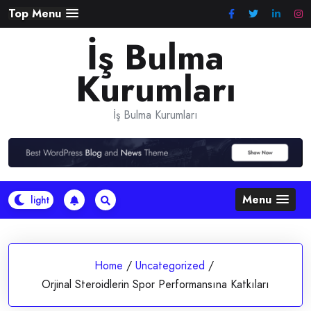
Skip
Top Menu
to
İş Bulma
content
Kurumları
İş Bulma Kurumları
Menu
Home
/
Uncategorized
/
Orjinal Steroidlerin Spor Performansına Katkıları