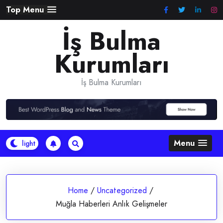
Skip
Top Menu
to
İş Bulma
content
Kurumları
İş Bulma Kurumları
Menu
Home
/
Uncategorized
/
Muğla Haberleri Anlık Gelişmeler