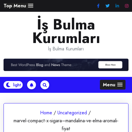
Skip
Top Menu
to
İş Bulma
content
Kurumları
İş Bulma Kurumları
Menu
Home
/
Uncategorized
/
marvel-compact-x-sigara–mandalina-ve-elma-aromali-
fiyat