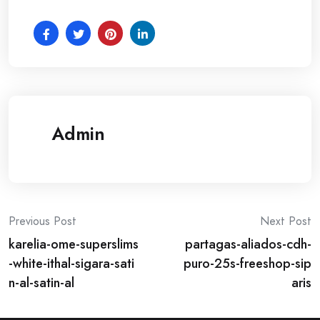
Admin
Post
Previous Post
Next Post
karelia-ome-superslims
partagas-aliados-cdh-
navigation
-white-ithal-sigara-sati
puro-25s-freeshop-sip
n-al-satin-al
aris