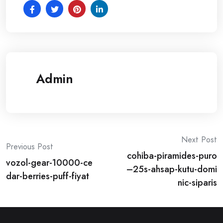
Admin
Post
Next Post
Previous Post
cohiba-piramides-puro
navigation
vozol-gear-10000-ce
–25s-ahsap-kutu-domi
dar-berries-puff-fiyat
nic-siparis