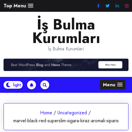
Skip
Top Menu
to
İş Bulma
content
Kurumları
İş Bulma Kurumları
Menu
Home
/
Uncategorized
/
marvel-black-red-superslim-sigara-kiraz-aromali-siparis