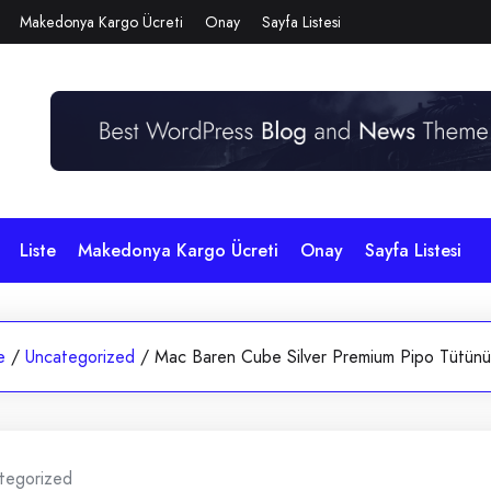
Makedonya Kargo Ücreti
Onay
Sayfa Listesi
Liste
Makedonya Kargo Ücreti
Onay
Sayfa Listesi
e
/
Uncategorized
/
Mac Baren Cube Silver Premium Pipo Tütünü 
tegorized