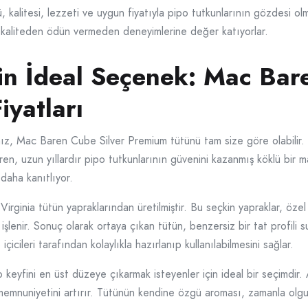
alitesi, lezzeti ve uygun fiyatıyla pipo tutkunlarının gözdesi ol
n, kaliteden ödün vermeden deneyimlerine değer katıyorlar.
çin İdeal Seçenek: Mac Bar
yatları
nız, Mac Baren Cube Silver Premium tütünü tam size göre olabilir. Bu
en, uzun yıllardır pipo tutkunlarının güvenini kazanmış köklü bir m
 daha kanıtlıyor.
irginia tütün yapraklarından üretilmiştir. Bu seçkin yapraklar, öze
e işlenir. Sonuç olarak ortaya çıkan tütün, benzersiz bir tat profil
çicileri tarafından kolaylıkla hazırlanıp kullanılabilmesini sağlar.
eyfini en üst düzeye çıkarmak isteyenler için ideal bir seçimdir.
 memnuniyetini artırır. Tütünün kendine özgü aroması, zamanla olgunl