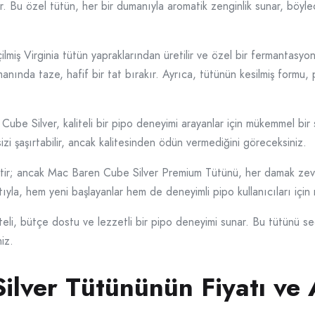
tir. Bu özel tütün, her bir dumanıyla aromatik zenginlik sunar, böyl
miş Virginia tütün yapraklarından üretilir ve özel bir fermantasy
anında taze, hafif bir tat bırakır. Ayrıca, tütünün kesilmiş formu, p
e Silver, kaliteli bir pipo deneyimi arayanlar için mükemmel bir se
sizi şaşırtabilir, ancak kalitesinden ödün vermediğini göreceksiniz.
ercihtir; ancak Mac Baren Cube Silver Premium Tütünü, her damak zevk
tıyla, hem yeni başlayanlar hem de deneyimli pipo kullanıcıları içi
li, bütçe dostu ve lezzetli bir pipo deneyimi sunar. Bu tütünü se
iz.
lver Tütününün Fiyatı ve A