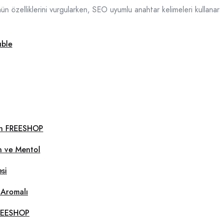
özelliklerini vurgularken, SEO uyumlu anahtar kelimeleri kullanar
uble
len FREESHOP
n ve Mentol
si
 Aromalı
FREESHOP