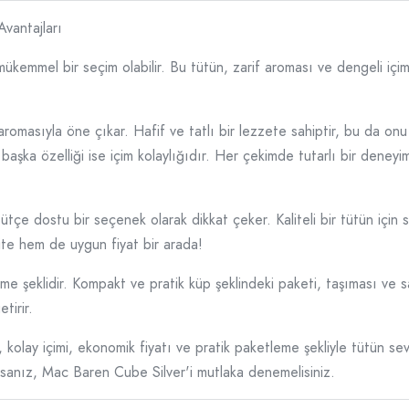
vantajları
kemmel bir seçim olabilir. Bu tütün, zarif aroması ve dengeli içimi
omasıyla öne çıkar. Hafif ve tatlı bir lezzete sahiptir, bu da onu 
 başka özelliği ise içim kolaylığıdır. Her çekimde tutarlı bir deney
e dostu bir seçenek olarak dikkat çeker. Kaliteli bir tütün için sun
lite hem de uygun fiyat bir arada!
leme şeklidir. Kompakt ve pratik küp şeklindeki paketi, taşıması ve
tirir.
kolay içimi, ekonomik fiyatı ve pratik paketleme şekliyle tütün seve
yorsanız, Mac Baren Cube Silver'i mutlaka denemelisiniz.