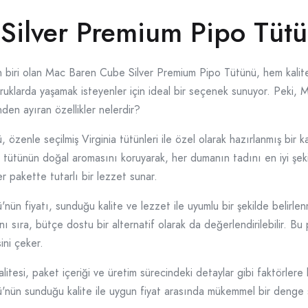
ilver Premium Pipo Tütü
en biri olan Mac Baren Cube Silver Premium Pipo Tütünü, hem kalit
doruklarda yaşamak isteyenler için ideal bir seçenek sunuyor. Peki
den ayıran özellikler nelerdir?
enle seçilmiş Virginia tütünleri ile özel olarak hazırlanmış bir ka
le tütünün doğal aromasını koruyarak, her dumanın tadını en iyi şek
her pakette tutarlı bir lezzet sunar.
n fiyatı, sunduğu kalite ve lezzet ile uyumlu bir şekilde belirlen
nı sıra, bütçe dostu bir alternatif olarak da değerlendirilebilir. B
ini çeker.
alitesi, paket içeriği ve üretim sürecindeki detaylar gibi faktörlere
ün sunduğu kalite ile uygun fiyat arasında mükemmel bir denge sa