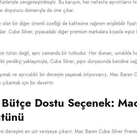
leriyle zenginleştirilmiştir. Bu karışım, her nefeste ayrıntıların hi
 ve doyurucu dumanıyla da öne çıkar.
lan bir diğer önemli özelliği de kalitesine rağmen erişilebilir fiyatı
ar. Cube Silver, piyasadaki diğer premium markalara kıyasla eşsiz 
 bir tütün değil, aynı zamanda bir tutkudur. Her duman, ustalıkla ha
li yenilikçi yaklaşımıyla, Cube Silver, pipo dünyasında kendine sağl
aşımak ve ayrıcalıklı bir deneyim yaşamak istiyorsanız, Mac Baren 
 çıkarmak için bir davettir.
in Bütçe Dostu Seçenek: M
ütünü
eçimi deneyimi en üst seviyeye çıkarır. Mac Baren Cube Silver Pre