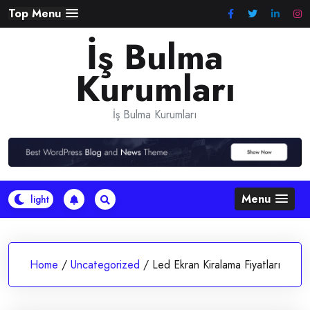
Skip
Top Menu
to
İş Bulma
content
Kurumları
İş Bulma Kurumları
Menu
Home
/
Uncategorized
/
Led Ekran Kiralama Fiyatları