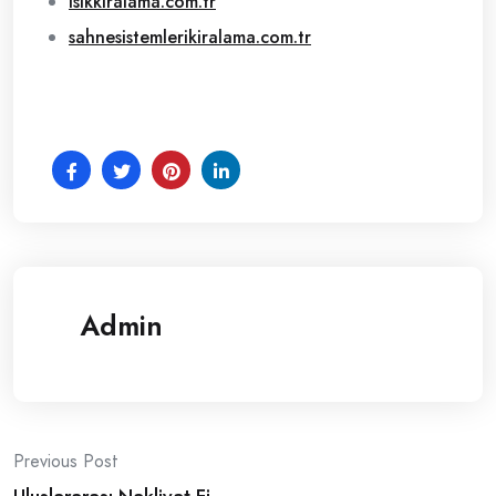
isikkiralama.com.tr
sahnesistemlerikiralama.com.tr
Admin
Post
Previous Post