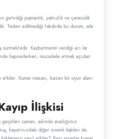
n getirdiği pişmanlık, yalnızlık ve çaresizlik
lir. Tedavi edilmediği takdirde bu durum, aile
aş sürmektedir. Kaybetmenin verdiği acı ile
ç içinde hapsederken, mücadele etmek açıdan
en etkiler. Kumar masası, bazen bir oyun alanı
yıp İlişkisi
a geçirilen zaman, aslında aradığımız
, hayatınızdaki diğer önemli ilişkileri de
işkilerimizi nasıl etkiler? Bazı insanlar kumar