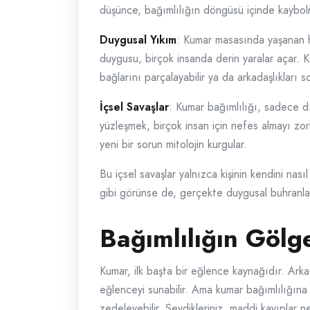
düşünce, bağımlılığın döngüsü içinde kaybolmu
Duygusal Yıkım
: Kumar masasında yaşanan her 
duygusu, birçok insanda derin yaralar açar. K
bağlarını parçalayabilir ya da arkadaşlıkları so
İçsel Savaşlar
: Kumar bağımlılığı, sadece dı
yüzleşmek, birçok insan için nefes almayı zo
yeni bir sorun mitolojin kurgular.
Bu içsel savaşlar yalnızca kişinin kendini nas
gibi görünse de, gerçekte duygusal buhranlar
Bağımlılığın Gölg
Kumar, ilk başta bir eğlence kaynağıdır. Arka
eğlenceyi sunabilir. Ama kumar bağımlılığına 
zedeleyebilir. Sevdikleriniz, maddi kayıplar ne