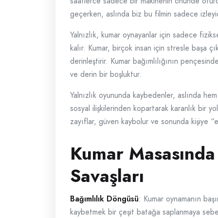
saatlerce sadece bir makinenin önünde oturduğ
geçerken, aslında biz bu filmin sadece izleyic
Yalnızlık, kumar oynayanlar için sadece fizikse
kalır. Kumar, birçok insan için stresle başa 
derinleştirir. Kumar bağımlılığının pençesind
ve derin bir boşluktur.
Yalnızlık oyununda kaybedenler, aslında hem k
sosyal ilişkilerinden kopartarak karanlık bir y
zayıflar, güven kaybolur ve sonunda kişiye “e
Kumar Masasında 
Savaşları
Bağımlılık Döngüsü
: Kumar oynamanın başın
kaybetmek bir çeşit batağa saplanmaya sebep 