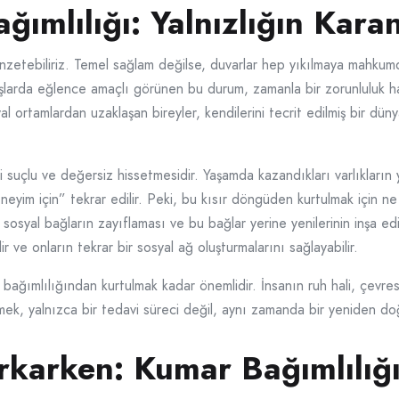
mlılığı: Yalnızlığın Kara
zetebiliriz. Temel sağlam değilse, duvarlar hep yıkılmaya mahkumdu
larda eğlence amaçlı görünen bu durum, zamanla bir zorunluluk hali
yal ortamlardan uzaklaşan bireyler, kendilerini tecrit edilmiş bir dü
ini suçlu ve değersiz hissetmesidir. Yaşamda kazandıkları varlıkların
eneyim için” tekrar edilir. Peki, bu kısır döngüden kurtulmak için ne y
osyal bağların zayıflaması ve bu bağlar yerine yenilerinin inşa edil
lir ve onların tekrar bir sosyal ağ oluşturmalarını sağlayabilir.
bağımlılığından kurtulmak kadar önemlidir. İnsanın ruh hali, çevresi
 etmek, yalnızca bir tedavi süreci değil, aynı zamanda bir yeniden d
karken: Kumar Bağımlılığı