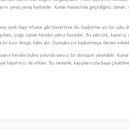
arını yavaş yavaş kaybeder. Kumar masasında geçirdiğiniz zaman, sev
nma zevki kişiyi efsane gibi hissettirse de, kaybetme anı bir uyk
taşırken, çoğu zaman kendini yalnız hisseder. Bu yalnızlık, kişinin i
 bir kısır döngü halini alır. Durmaksızın kaybetmeye devam edebili
 insanın kendini bulma yolunda sarsıcı bir dönüşüm yaratabilir. Kum
al hayatınızı da etkiler. Bu nedenle, kayıplarınızla başa çıkabilm