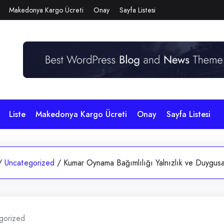
Makedonya Kargo Ücreti
Onay
Sayfa Listesi
Liste
Makedonya Kargo Ücreti
Onay
Sayfa Listesi
/
Uncategorized
/
Kumar Oynama Bağımlılığı Yalnızlık ve Duygus
gorized