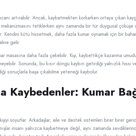
anı artırabilir. Ancak, kaybetmekten korkarken ortaya çıkan kaygı
 mekanizmasını tetiklerken aynı zamanda bir tür duygusal çöküşe de
ir. Kendini kötü hissetmek, daha fazla kumar oynamak için bir bahan
ine gelir.
ar masasına daha fazla çekebilir. Kişi, kaybettikçe kazanma umu
ebilir. Sonunda, bu kısır döngü kaybın getirdiği yalnızlık hissi ve
iği sonuçlarla başa çıkabilme yeteneği kaybolur.
a Kaybedenler: Kumar Bağı
 kişiyi soyutlar. Arkadaşlar, aile ve destek sistemleri birer birer ge
şlar insanı yalnızca kaybetmeye değil, aynı zamanda sevdiklerinden