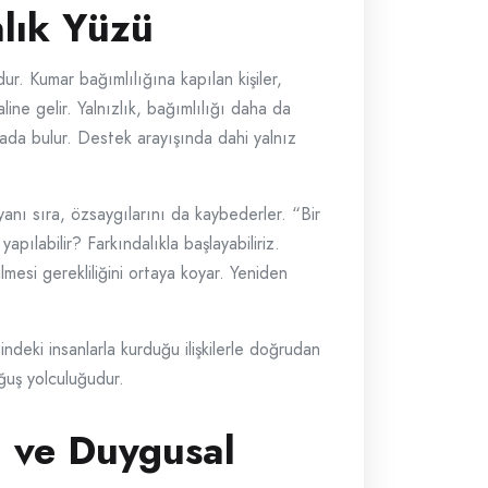
nlık Yüzü
r. Kumar bağımlılığına kapılan kişiler,
ne gelir. Yalnızlık, bağımlılığı daha da
nyada bulur. Destek arayışında dahi yalnız
 yanı sıra, özsaygılarını da kaybederler. “Bir
apılabilir? Farkındalıkla başlayabiliriz.
mesi gerekliliğini ortaya koyar. Yeniden
ndeki insanlarla kurduğu ilişkilerle doğrudan
oğuş yolculuğudur.
 ve Duygusal