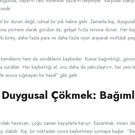
unda, hayatın tadı Amerikalı yazarın deyimiyle “karşıdan bakıp izl
isidir.
l bir durum değil, ruhsal bir yük haline gelir. Zamanla kişi, duygusal
çıkma yöntemi olarak görülse de, gidişat hızla tersine döner. Her k
eki birey, daha fazla para ve daha fazla oyun arayarak mutluluk pe
endilerini hem de sevdiklerini kaybeder. Kumar bağımlılığı, görünme
ola sürükler. Her kaybettiği el, onu daha da yalnızlaştırır; her yeni 
le avuca sığmayan bir hayal” gibi gelir.
Duygusal Çökmek: Bağımlıl
daki heyecan, çoğu zaman kayıplarla karışır. Kazanmak, insanı d
olabilir. Kişi, bir noktadan sonra kaybetmeyi sormaya başlar: “Bel