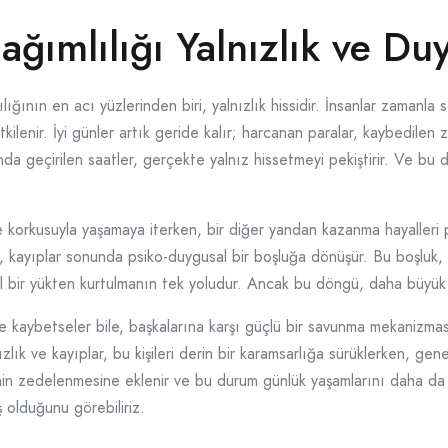
ımlılığı Yalnızlık ve Du
ığının en acı yüzlerinden biri, yalnızlık hissidir. İnsanlar zamanla s
lenir. İyi günler artık geride kalır; harcanan paralar, kaybedilen za
da geçirilen saatler, gerçekte yalnız hissetmeyi pekiştirir. Ve bu d
me korkusuyla yaşamaya iterken, bir diğer yandan kazanma hayalleri
da, kayıplar sonunda psiko-duygusal bir boşluğa dönüşür. Bu boşluk
 bir yükten kurtulmanın tek yoludur. Ancak bu döngü, daha büyük k
e kaybetseler bile, başkalarına karşı güçlü bir savunma mekanizması g
zlık ve kayıplar, bu kişileri derin bir karamsarlığa sürüklerken, gene
erinin zedelenmesine eklenir ve bu durum günlük yaşamlarını daha da 
ş olduğunu görebiliriz.