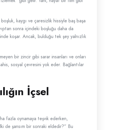
emek” gibi gelir. Yani, hayat bir film gibi
 boşluk, kaygı ve çaresizlik hissiyle baş başa
ayıptan sonra içindeki boşluğu daha da
şinde koşar. Ancak, bulduğu tek şey yalnızlık
yen bir zincir gibi sarar insanları ve onları
bahis, sosyal çevresini yok eder. Bağlantılar
ığın İçsel
aha fazla oynamaya teşvik ederken,
ki de şansım bir sonraki eldedir?” Bu