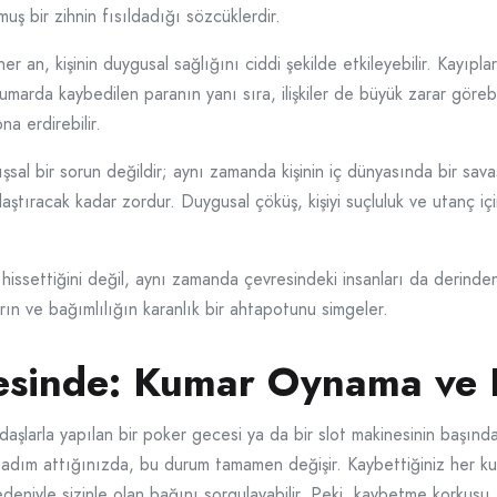
ş bir zihnin fısıldadığı sözcüklerdir.
an, kişinin duygusal sağlığını ciddi şekilde etkileyebilir. Kayıpları
umarda kaybedilen paranın yanı sıra, ilişkiler de büyük zarar görebi
na erdirebilir.
şsal bir sorun değildir; aynı zamanda kişinin iç dünyasında bir sav
rlaştıracak kadar zordur. Duygusal çöküş, kişiyi suçluluk ve utan
ıl hissettiğini değil, aynı zamanda çevresindeki insanları da derind
ın ve bağımlılığın karanlık bir ahtapotunu simgeler.
esinde: Kumar Oynama ve Ka
daşlarla yapılan bir poker gecesi ya da bir slot makinesinin başınd
adım attığınızda, bu durum tamamen değişir. Kaybettiğiniz her kuruş
deniyle sizinle olan bağını sorgulayabilir. Peki, kaybetme korkusu, il