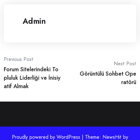
Admin
Post
Previous Post
Next Post
Forum Sitelerindeki To
navigation
Görüntülü Sohbet Ope
pluluk Liderliği ve İnisiy
ratörü
atif Almak
Proudly powered by WordPress | Theme: NewsHit by