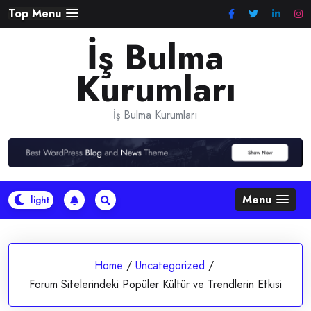
Skip
Top Menu
to
İş Bulma
content
Kurumları
İş Bulma Kurumları
Menu
Home
/
Uncategorized
/
Forum Sitelerindeki Popüler Kültür ve Trendlerin Etkisi