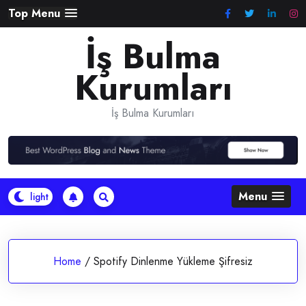
Skip
Top Menu
to
İş Bulma
content
Kurumları
İş Bulma Kurumları
Menu
Home
/
Spotify Dinlenme Yükleme Şifresiz