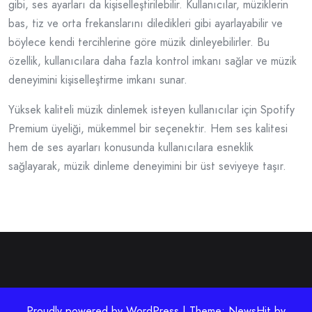
gibi, ses ayarları da kişiselleştirilebilir. Kullanıcılar, müziklerin
bas, tiz ve orta frekanslarını diledikleri gibi ayarlayabilir ve
böylece kendi tercihlerine göre müzik dinleyebilirler. Bu
özellik, kullanıcılara daha fazla kontrol imkanı sağlar ve müzik
deneyimini kişiselleştirme imkanı sunar.
Yüksek kaliteli müzik dinlemek isteyen kullanıcılar için Spotify
Premium üyeliği, mükemmel bir seçenektir. Hem ses kalitesi
hem de ses ayarları konusunda kullanıcılara esneklik
sağlayarak, müzik dinleme deneyimini bir üst seviyeye taşır.
Proudly powered by WordPress | Theme: NewsHit by