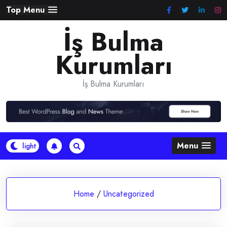
Skip
Top Menu
to
İş Bulma
content
Kurumları
İş Bulma Kurumları
Menu
Home
/
Uncategorized