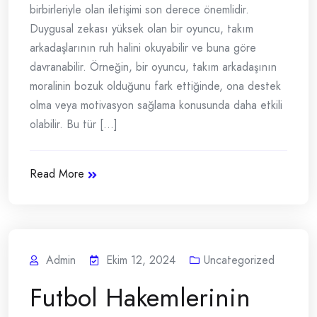
birbirleriyle olan iletişimi son derece önemlidir.
Duygusal zekası yüksek olan bir oyuncu, takım
arkadaşlarının ruh halini okuyabilir ve buna göre
davranabilir. Örneğin, bir oyuncu, takım arkadaşının
moralinin bozuk olduğunu fark ettiğinde, ona destek
olma veya motivasyon sağlama konusunda daha etkili
olabilir. Bu tür [...]
Read More
Admin
Ekim 12, 2024
Uncategorized
Futbol Hakemlerinin