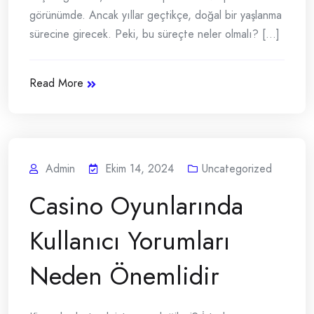
görünümde. Ancak yıllar geçtikçe, doğal bir yaşlanma
sürecine girecek. Peki, bu süreçte neler olmalı? [...]
Read More
Admin
Ekim 14, 2024
Uncategorized
Casino Oyunlarında
Kullanıcı Yorumları
Neden Önemlidir