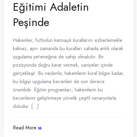
Eğitimi Adaletin
Peşinde
Hakemler, futbolun karmaşık kurallarını ezberlemekle
kalmaz, aynı zamanda bu kuralları sahada anlık olarak
uygulama yeteneğine de sahip olmalıdır. Bir
pozisyonda doğru karar vermek, saniyeler içinde
gerçekleşir. Bu nedenle, hakemlerin kural bilgisi kadar,
bu bilgiyi uygulama becerileri de son derece
önemlidir. Eğitim programları, hakemlerin bu
becerilerini geliştirmeye yönelik çeşitli senaryolarla
doludur. [...]
Read More