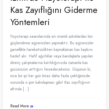
Kas Zayıflığını Giderme
Yöntemleri
Fizyoterapi seanslarında en önemli adımlardan biri
güçlendirme egzersizleri yapmaktır. Bu egzersizler
genellikle hareketsizlikten kaynaklanan kas kaybını
hedef alır. Hafif ağırlıklar veya bandajlarla yapılan
direnç çalışmalarına katıldığınızda zamanla kas
gücünüzün arttığını hissedeceksiniz. Düşünün ki;
ince bir ipi her gün biraz daha fazla çektiğinizde
sonunda o ipin kalınlaşması gibi! Kas zayıflığının
altında [...]
Read More