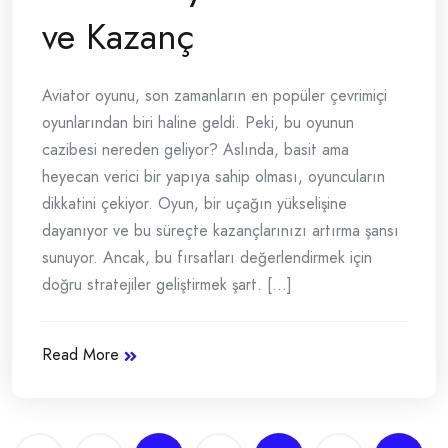
ve Kazanç
Aviator oyunu, son zamanların en popüler çevrimiçi
oyunlarından biri haline geldi. Peki, bu oyunun
cazibesi nereden geliyor? Aslında, basit ama
heyecan verici bir yapıya sahip olması, oyuncuların
dikkatini çekiyor. Oyun, bir uçağın yükselişine
dayanıyor ve bu süreçte kazançlarınızı artırma şansı
sunuyor. Ancak, bu fırsatları değerlendirmek için
doğru stratejiler geliştirmek şart. [...]
Read More