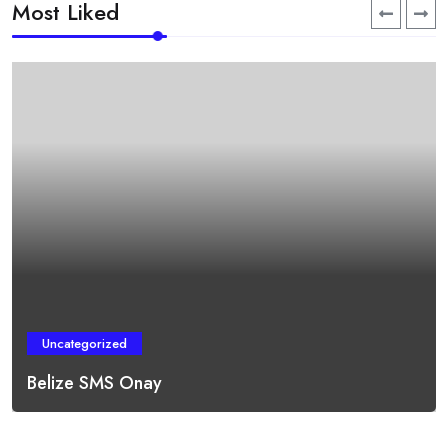
Most Liked
Uncategorized
Belize SMS Onay