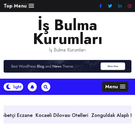
Skip
Top Menu
to
İş Bulma
content
Kurumları
İş Bulma Kurumları
Menu
etçi Eczane
Kocaeli Dilovası Otelleri
Zonguldak Alaplı Nöbet