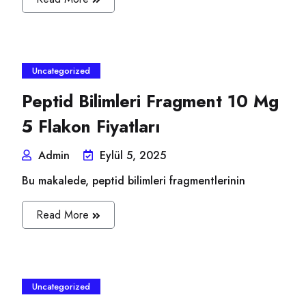
Uncategorized
Peptid Bilimleri Fragment 10 Mg
5 Flakon Fiyatları
Admin
Eylül 5, 2025
Bu makalede,
peptid bilimleri fragmentlerinin
Read More
Uncategorized